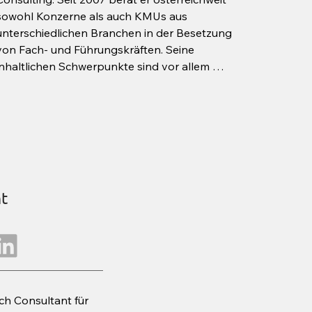
sowohl Konzerne als auch KMUs aus 
unterschiedlichen Branchen in der Besetzung 
von Fach- und Führungskräften. Seine 
inhaltlichen Schwerpunkte sind vor allem 
Positionen in den Segmenten Vertrieb, Technik 
und Projektmanagement.

Richard legt großen Wert auf ehrliche 
Beratung der Kunden auf Augenhöhe sowie 
Wertschätzung aller Klienten und 
KandidatInnen.

Vor seiner Zeit als Personalberater sammelte 
t
der Absolvent eines Publizistik- und 
Politikwissenschafts-Studiums Erfahrung im 
Vertrieb und in der Medien-Branche. Er wurde 
1976 geboren, ist glücklicher Vater zweier 
Söhne (Tobias und Jakob), großer Tennis-Fan 
und begeisterter Konzert- und Opern-
Besucher.
ch Consultant für 