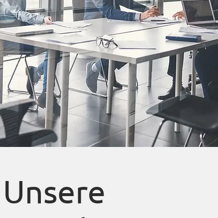
len Fokus &
önliches
itment.
Unsere