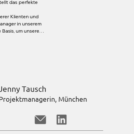
llt das perfekte 
er Klienten und 
anager in unserem 
 Basis, um unsere 
enau den richtigen 
Pädagogik- und 
 Diplom in Human 
Business 
e mehr als 20 Jahre 
nstleistung tätig, 
Jenny Tausch
 Consultant mit 
entümergeführte 
Projektmanagerin, München
sistentin und 
d die Durchführung 
ionalen 
unterschiedlicher 