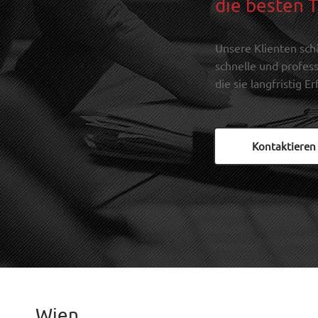
die besten 
er erfolgreich selbstständig im Vertrieb von 
Stellenanzeigen im Fachmagazinumfeld. 
Danach führte ihn sein Weg über die 
Unsere Klienten sch
Unternehmensberatung zur Personalberatung
schnelle und profess
und hier dann zu Allegro Consulting.
die sie langfristig E
Kontaktieren 
Wien