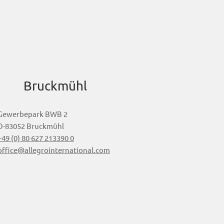
Bruckmühl
Gewerbepark BWB 2
D-83052 Bruckmühl
+49 (0) 80 627 213390 0
office@allegrointernational.com