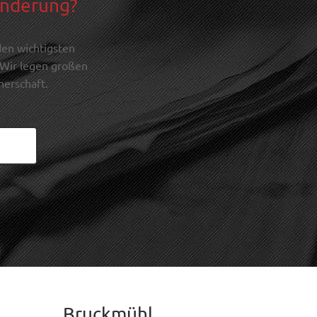
änderung?
den wichtigsten
 Wir legen großen
nerschaft.
Bruckmühl