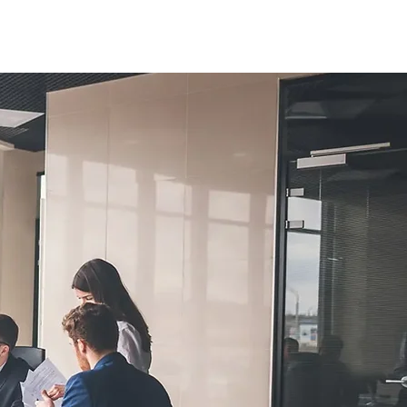
folg
set,