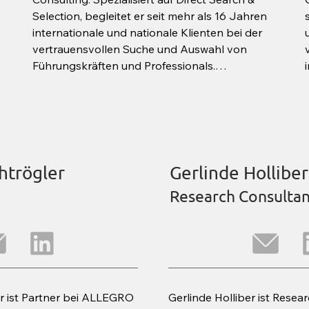
Selection, begleitet er seit mehr als 16 Jahren 
internationale und nationale Klienten bei der 
vertrauensvollen Suche und Auswahl von 
Führungskräften und Professionals.

Ulrich verfügt über umfangreiche Erfahrung im 
Headhunting und entwickelt 
maßgeschneiderte Strategien, die er mit 
hohem persönlichem Engagement erfolgreich 
umsetzt. Unseren Klienten gilt er als Trusted 
Advisor.

htrögler
Gerlinde Holliber
Auf eine betriebswirtschaftliche Ausbildung 
Research Consultan
folgten Managementpositionen in Österreich 
und USA. Ulrich sieht gut vorbereitete 
Personalentscheidungen als den stärksten 
Hebel für den nachhaltigen 
Unternehmenserfolg und steht für 
transparentes und zielgerichtetes Consulting.
 ist Partner bei ALLEGRO 
Gerlinde Holliber ist Resear