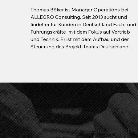
Thomas Böker ist Manager Operations bei 
ALLEGRO Consulting. Seit 2013 sucht und 
findet er für Kunden in Deutschland Fach- und 
Führungskräfte  mit dem Fokus auf Vertrieb 
und Technik. Er ist mit dem Aufbau und der 
Steuerung des Projekt-Teams Deutschland 
betraut.

Die Zufriedenheit des Kunden durch eine 
schnelle, erfolgreiche und langfristige 
Projektbearbeitung sicherzustellen ist für 
Thomas erstes Ziel. Wichtige Bausteine um 
dieses Ziel zu erreichen sind die 
zuvorkommende und ehrliche Kommunikation 
und Begleitung der Kandidaten durch den 
gesamten Search- und Hireprozess, sowie ein 
starkes persönliches Engagement und 
Verbundenheit zum Kunden.

Sie suchen
Vor seiner Tätigkeit für Allegro Consulting war 