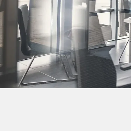
loka
pers
Comm