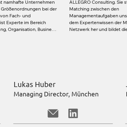
ät namhafte Unternehmen 
ALLEGRO Consulting. Sie ste
d Größenordnungen bei der 
Matching zwischen den 
von Fach- und 
Managementaufgaben unser
ist Experte im Bereich 
dem Expertenwissen der M
, Organisation, Business 
Netzwerk her und bildet die
trieb.

Klienten schnell und passg
r allem auch in den 
Manager zu finden.

rreich, Oberösterreich 
Nach einem erfolgreichen 
e Klienten tätig.

Psychologiestudium, einem
 ALLEGRO Consulting war 
Resource Management und 
hre in Top Management 
Administration, war Gerlind
nalen und internationalen 
im Bereich Beratung und Die
Lukas Huber
men tätig. Seine 
unter anderem als Research
hrungen sammelte der 
Fokus auf familien-und eig
Managing Director, München
ischen Universität Wien 
Unternehmen, als Projektas
en Positionen als 
Projektkoordinatorin.

eilungsleiter und 
Tätigkeitsschwerpunkte sin
von nationalen und internat
Suchprojekten für Klienten 