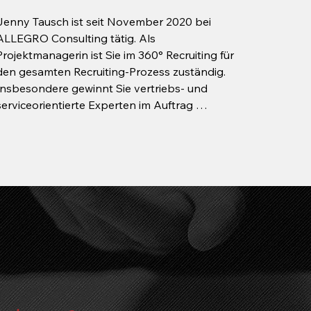
 zielorientierte 
Jenny Tausch ist seit November 2020 bei 
 potentiellen 
ALLEGRO Consulting tätig. Als 
n und Unternehmen 
Projektmanagerin ist Sie im 360° Recruiting für 
etzung von Top-
den gesamten Recruiting-Prozess zuständig. 
npositionen.
Insbesondere gewinnt Sie vertriebs- und 
serviceorientierte Experten im Auftrag 
führender Unternehmen der Werkzeug-, Land- 
und Baumaschinenbranche.

Innerhalb des Biologiestudiums entdeckte Sie 
über Ihre Werkstudententätigkeit die 
Begeisterung für die Suche nach dem Perfect 
Fit. Seit dem Erlangen Ihres Bachelor of 
Science widmet Sie sich vollumfänglich der 
Personalberatung bei ALLEGRO. Jenny legt 
mit Ihrem wissenschaftlichen Mindset großen 
Wert auf gründliche Recherche und 
Genauigkeit bei der Auswahl kompetenter 
h
Persönlichkeiten für Ihr Unternehmen.