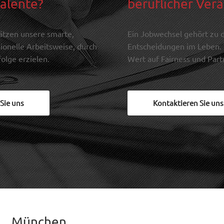
Talente?
beruflicher Ver
Unternehmen ganzheitlich und erfolgreich zu 
beraten.
ätzen unsere smarte,
Ein Jobwechsel gehört zu 
 
ionelle Arbeitsweise, durch
Entscheidungen im Leben.
rfolge erzielen.
Wert auf Fairness und Part
Sie uns
Kontaktieren Sie uns
München