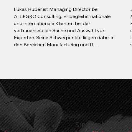
Branchen, systematische und
Lukas Huber ist Managing Director bei 
Informationsbeschaffung zu
ALLEGRO Consulting. Er begleitet nationale 
Führungskräften, Branche
und internationale Klienten bei der 
und deren Strukturen, Bes
vertrauensvollen Suche und Auswahl von 
Executive- und Spezialiste
Experten. Seine Schwerpunkte liegen dabei in 
den Bereichen Manufacturing und IT.

Lukas blickt auf fundierte, mehrjährige 
Erfahrung in der Strategie-, als auch 
Personalberatung zurück und beriet dabei 
sowohl global agierende Konzerne als auch 
KMUs. Er studierte erfolgreich 
Betriebswirtschaftslehre (M.Sc.) an der LMU 
und versteht es aufgrund seines 
Studienschwerpunkts im Bereich Technology & 
Innovation sowie seiner Berufserfahrung, 
sowohl technologische als auch 
betriebswirtschaftliche Aspekte zu 
Sie streben nac
kombinieren. Mit diesem Wissen gelingt es ihm 