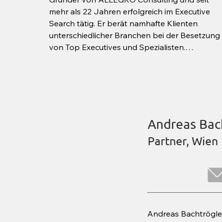
mehr als 22 Jahren erfolgreich im Executive 
Search tätig. Er berät namhafte Klienten 
unterschiedlicher Branchen bei der Besetzung 
von Top Executives und Spezialisten.

Unsere Klienten schätzen ihn für seine hohe 
Erfolgsorientierung, pragmatische Lösungen 
sowie sein hohes persönliches Engagement 
und die Bereitschaft für die extra Meile. Martin 
betreut Klienten sowohl in Österreich als auch 
international.

Andreas Bac
Nach dem Wirtschaftsstudium in Österreich 
Partner, Wien
und in Harvard sowie an der UCLA absolvierte 
er ein Executive MBA. Seine zahlreichen 
internationalen Consultingprojekte und 
langjährige Managementerfahrung bilden 
heute die Basis für nachhaltig erfolgreiche 
Besetzungen.
Andreas Bachtrögler