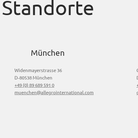
Standorte
München
Widenmayerstrasse 36
D‑80538 München
+49 (0) 89 689 591 0
muenchen@allegrointernational.com