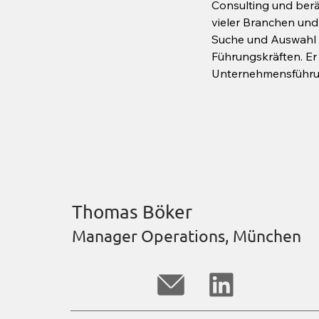
Consulting und ber
vieler Branchen un
Suche und Auswahl 
Führungskräften. Er 
Unternehmensführung
Development und Ver
Neben Wien ist er vo
Regionen Niederöste
und Salzburg für sein
Vor seiner Zeit bei
Andreas über 20 Ja
Positionen bei natio
Thomas Böker
Technologieunterneh
umfangreichen Erfa
Manager Operations, München
Absolvent der Techn
dabei in verschieden
Geschäftsführer, Abt
Vertriebsleiter.