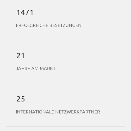
Netzwerk
1471
im
ERFOLGREICHE BESETZUNGEN
deutschspr
21
achigen
JAHRE AM MARKT
Raum.
25
INTERNATIONALE NETZWERKPARTNER