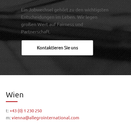
Ein Jobwechsel gehört zu den wichtigsten
Entscheidungen im Leben. Wir legen
großen Wert auf Fairness und
Partnerschaft.
Kontaktieren Sie uns
Wien
t:
+43 (0) 1 230 250
m:
vienna@allegrointernational.com